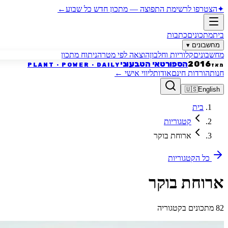
✦
הצטרפו לרשימת התפוצה
—
מתכון חדש כל שבוע
←
בית
מתכונים
כתבות
מחשבונים
▾
מחשבונים
קלוריות וחלבון
הוצאה לפי מטרה
ניתוח מתכון
הספורטאי הטבעוני
2016
PLANT · POWER · DAILY
מאז
חנות
הורדות חינם
אודות
ליווי אישי
←
🇺🇸
English
בית
קטגוריות
ארוחת בוקר
כל הקטגוריות
ארוחת בוקר
82 מתכונים בקטגוריה