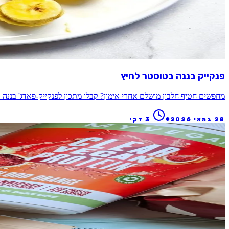
פנקייק בננה בטוסטר לחיץ
מחפשים חטיף חלבון מושלם אחרי אימון? קבלו מתכון לפנקייק-פאדג' בננה
●
28 במאי 2026
3
דק׳