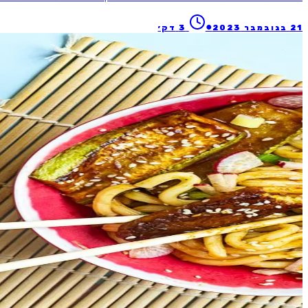
●
21 בנובמבר 2023
3
דק׳