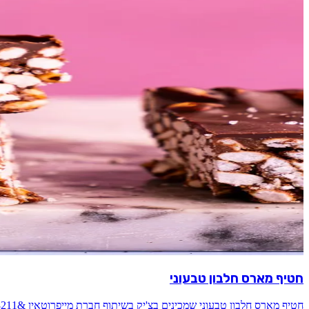
חטיף מארס חלבון טבעוני
חטיף מארס חלבון טבעוני שמכינים בצ'יק בשיתוף חברת מייפרוטאין &#8211; תודה זה עוזר לי להמשיך ולהעלות עוד מתכונים אם אתם רוצים נשנוש…