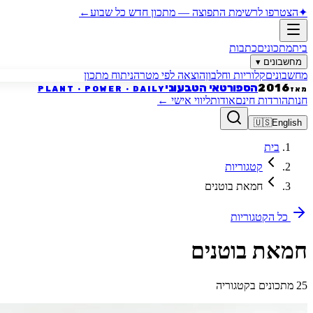
✦
הצטרפו לרשימת התפוצה
—
מתכון חדש כל שבוע
←
בית
מתכונים
כתבות
מחשבונים
▾
מחשבונים
קלוריות וחלבון
הוצאה לפי מטרה
ניתוח מתכון
הספורטאי הטבעוני
2016
PLANT · POWER · DAILY
מאז
חנות
הורדות חינם
אודות
ליווי אישי
←
🇺🇸
English
בית
קטגוריות
חמאת בוטנים
כל הקטגוריות
חמאת בוטנים
25 מתכונים בקטגוריה