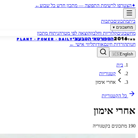
✦
הצטרפו לרשימת התפוצה
—
מתכון חדש כל שבוע
←
בית
מתכונים
כתבות
מחשבונים
▾
מחשבונים
קלוריות וחלבון
הוצאה לפי מטרה
ניתוח מתכון
הספורטאי הטבעוני
2016
PLANT · POWER · DAILY
מאז
חנות
הורדות חינם
אודות
ליווי אישי
←
🇺🇸
English
בית
קטגוריות
אחרי אימון
כל הקטגוריות
אחרי אימון
190 מתכונים בקטגוריה