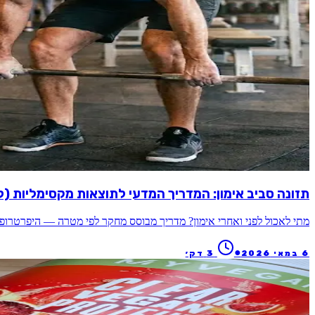
תזונה סביב אימון: המדריך המדעי לתוצאות מקסימליות (ל
מתי לאכול לפני ואחרי אימון? מדריך מבוסס מחקר לפי מטרה — היפרטרופיה,
●
6 במאי 2026
3
דק׳